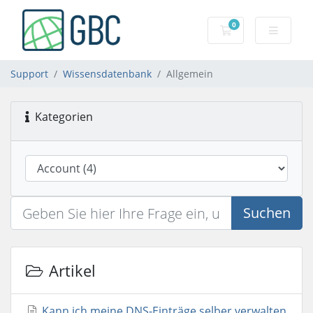
0
Mein Warenkorb
Support
Wissensdatenbank
Allgemein
Kategorien
Suchen
Artikel
Kann ich meine DNS-Einträge selber verwalten